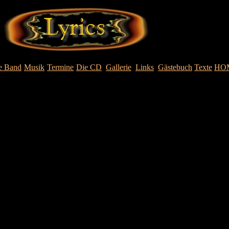
e Band
Musik
Termine
Die CD
Gallerie
Links
Gästebuch
Texte
HO